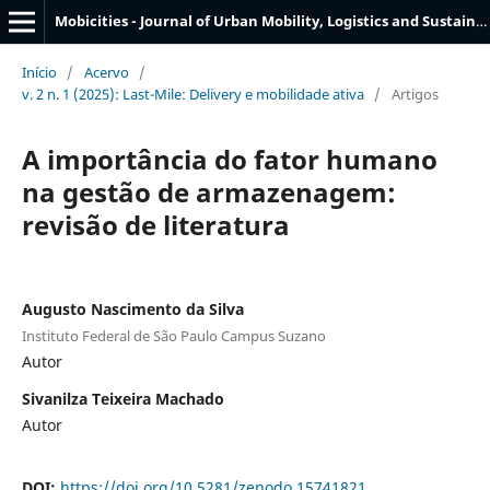
Mobicities - Journal of Urban Mobility, Logistics and Sustainable Smart Cities
Início
/
Acervo
/
v. 2 n. 1 (2025): Last-Mile: Delivery e mobilidade ativa
/
Artigos
A importância do fator humano
na gestão de armazenagem:
revisão de literatura
Augusto Nascimento da Silva
Instituto Federal de São Paulo Campus Suzano
Autor
Sivanilza Teixeira Machado
Autor
DOI:
https://doi.org/10.5281/zenodo.15741821